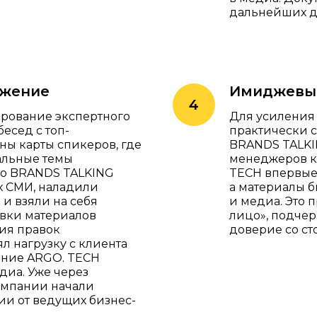
дальнейших д
ижение
Имиджевы
рование экспертного
Для усиления
бесед с топ-
практически с
ы карты спикеров, где
BRANDS TALKIN
альные темы
менеджеров к
но BRANDS TALKING
TECH впервые
х СМИ, наладили
а материалы б
и взяли на себя
и медиа. Это
овки материалов
лицо», подчер
ия правок
доверие со ст
л нагрузку с клиента
ение ARGO. TECH
диа. Уже через
омпании начали
ии от ведущих бизнес-