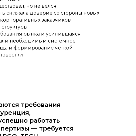
ествовал, но не вёлся
ть снижала доверие со стороны новых
 корпоративных заказчиков
 структуры
бования рынка и усилившаяся
али необходимым системное
да и формирование чёткой
повестки
аются требования
куренция,
 успешно работать
спертизы — требуется