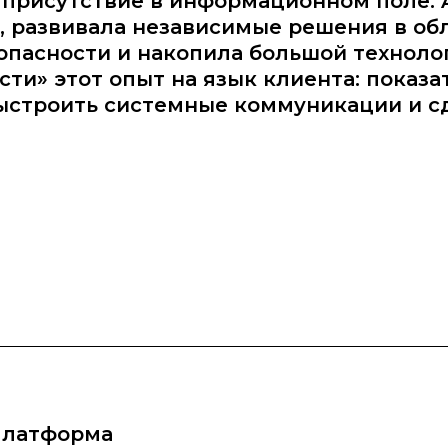
 присутствие в информационном поле. 
а, развивала независимые решения в об
пасности и накопила большой технолог
ти» этот опыт на язык клиента: показа
ыстроить системные коммуникации и с
платформа