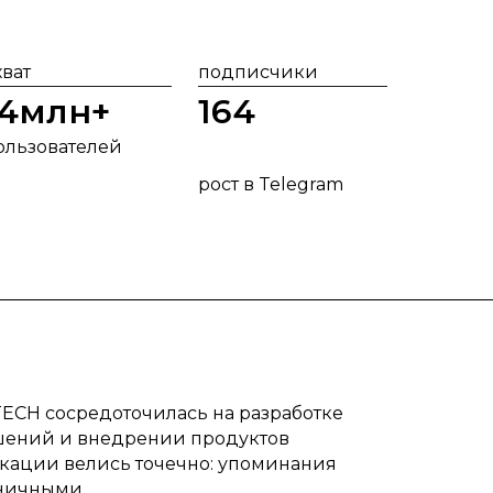
хват
подписчики
14млн+
164
ользователей
рост в Telegram
 TECH сосредоточилась на разработке
ешений и внедрении продуктов
ации велись точечно: упоминания
иничными