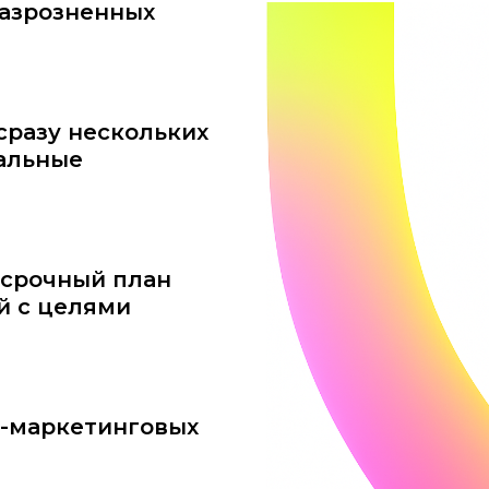
азрозненных
сразу нескольких
уальные
осрочный план
й с целями
с-маркетинговых