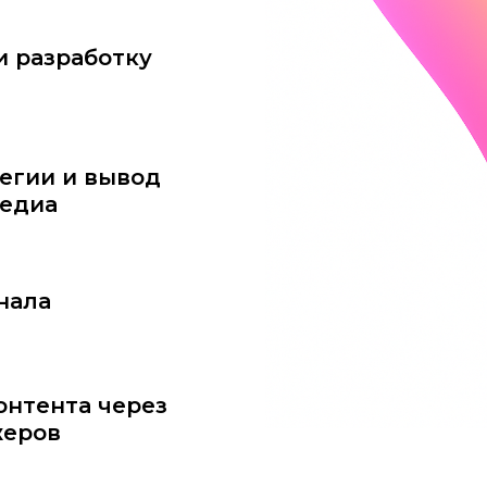
и разработку
егии и вывод
медиа
нала
онтента через
жеров