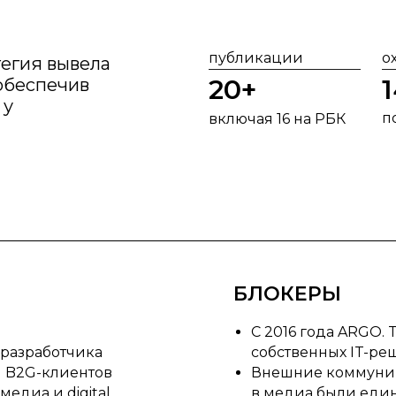
публикации
о
тегия вывела
20+
обеспечив
 у
п
включая 16 на РБК
БЛОКЕРЫ
С 2016 года ARGO.
разработчика
собственных IT-р
и B2G-клиентов
Внешние коммуник
едиа и digital
в медиа были ед