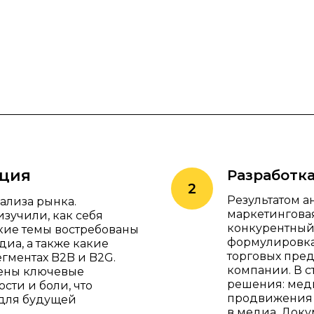
ация
Разработк
Результатом а
нализа рынка.
маркетинговая
зучили, как себя
конкурентный 
кие темы востребованы
формулировка 
иа, а также какие
торговых пре
егментах B2B и B2G.
компании. В с
лены ключевые
решения: мед
сти и боли, что
продвижения 
 для будущей
в медиа. Доку