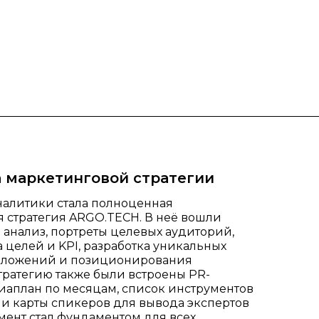
а маркетинговой стратегии
налитики стала полноценная
 стратегия ARGO.TECH. В неё вошли
анализ, портреты целевых аудиторий,
целей и KPI, разработка уникальных
дложений и позиционирования
тратегию также были встроены PR-
иаплан по месяцам, список инструментов
и карты спикеров для вывода экспертов
мент стал фундаментом для всех