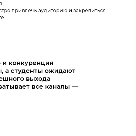
я
стро привлечь аудиторию и закрепиться
те
о и конкуренция
, а студенты ожидают
пешного выхода
хватывает все каналы —