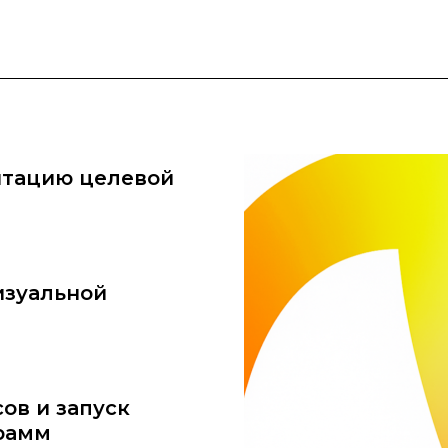
нтацию целевой
изуальной
ов и запуск
рамм